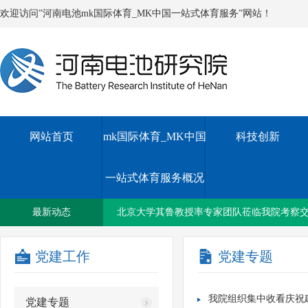
欢迎访问”河南电池mk国际体育_MK中国一站式体育服务”网站！
网站首页
mk国际体育_MK中国
科技创新
一站式体育服务概况
新乡国资集团与新乡铁塔公司签订战略合作
最新动态
北京大学其鲁教授率专家团队莅临我院考察
党建工作
党建专题
我院召开2023年上半年度工作会议
我院组织集中收看庆祝建
党建专题