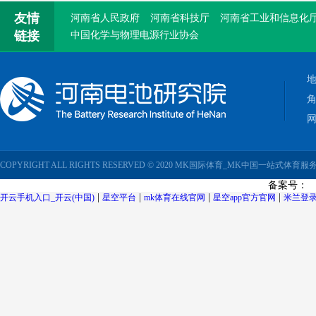
友情
河南省人民政府
河南省科技厅
河南省工业和信息化
链接
中国化学与物理电源行业协会
网
COPYRIGHT ALL RIGHTS RESERVED © 2020 MK国际体育_MK中国一站式体育服
备案号：
|
|
|
|
开云手机入口_开云(中国)
星空平台
mk体育在线官网
星空app官方官网
米兰登