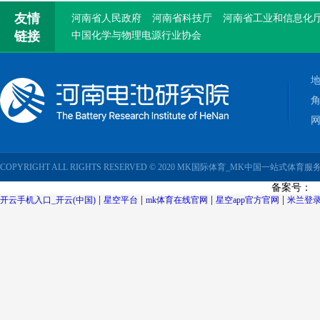
友情
河南省人民政府
河南省科技厅
河南省工业和信息化
链接
中国化学与物理电源行业协会
网
COPYRIGHT ALL RIGHTS RESERVED © 2020 MK国际体育_MK中国一站式体育服
备案号：
|
|
|
|
开云手机入口_开云(中国)
星空平台
mk体育在线官网
星空app官方官网
米兰登