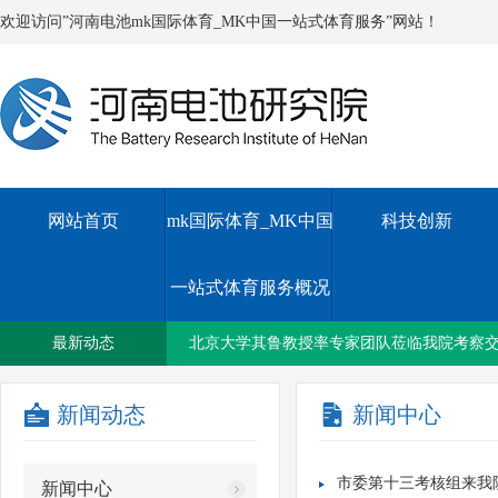
欢迎访问”河南电池mk国际体育_MK中国一站式体育服务”网站！
网站首页
mk国际体育_MK中国
科技创新
一站式体育服务概况
新乡国资集团与新乡铁塔公司签订战略合作
最新动态
北京大学其鲁教授率专家团队莅临我院考察
新闻动态
新闻中心
我院召开2023年上半年度工作会议
市委第十三考核组来我院
新闻中心