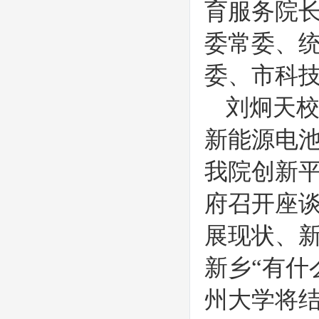
育服务院
委常委、
委、市科
刘炯天
新能源电
我院创新
府召开座
展现状、
新乡“有什
州大学将