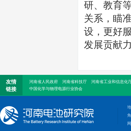
研、教育
关系，瞄
设，更好
发展贡献
友情
河南省人民政府
河南省科技厅
河南省工业和信息化
链接
中国化学与物理电源行业协会
网