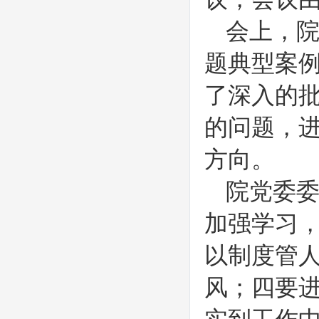
会上，
题典型案
了深入的
的问题，
方向。
院党委
加强学习，
以制度管
风；四要