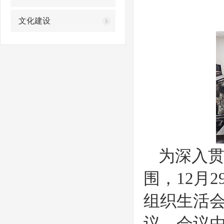
文化建设
省政协副主席戴柏华一行莅临我院参观调研
省委改革办调研组莅临我院参观调研
我院赴唐庄太行公仆展览馆参观学习吴金印
为深入
围，12月
组织生活
议，会议