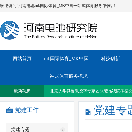
欢迎访问”河南电池mk国际体育_MK中国一站式体育服务”网站！
网站首页
mk国际体育_MK中国
科技创新
一站式体育服务概况
新乡国资集团与新乡铁塔公司签订战略合作
最新动态
北京大学其鲁教授率专家团队莅临我院考察
党建专
党建工作
我院召开2023年上半年度工作会议
党建专题