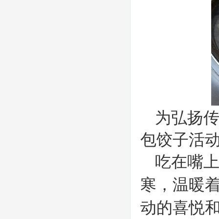
为弘扬
包饺子活
吃在嘴
寒，温暖
动的喜悦